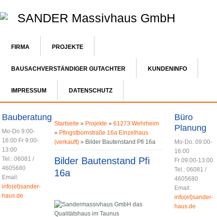
SANDER Massivhaus GmbH
FIRMA
PROJEKTE
BAUSACHVERSTÄNDIGER GUTACHTER
KUNDENINFO
IMPRESSUM
DATENSCHUTZ
You are here
Bauberatung
Büro
Startseite
»
Projekte
»
61273 Wehrheim
Planung
Mo-Do 9:00-
»
Pfingstbornstraße 16a Einzelhaus
16:00 Fr 9:00-
(verkauft)
» Bilder Bautenstand Pfi 16a
Mo-Do. 09:00-
13:00
16:00
Tel.: 06081 /
Bilder Bautenstand Pfi
Fr 09:00-13:00
4605680
Tel.: 06081 /
16a
Email:
4605680
info(et)sander-
Email:
haus.de
info(et)sander-
haus.de