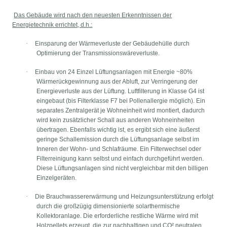
Das Gebäude wird nach den neuesten Erkenntnissen der
Energietechnik errichtet, d.h.:
·
Einsparung der Wärmeverluste der Gebäudehülle durch
Optimierung der Transmissionswäreverluste.
·
Einbau von 24 Einzel Lüftungsanlagen mit Energie ~80%
Wärmerückgewinnung aus der Abluft, zur Verringerung der
Energieverluste aus der Lüftung. Luftfilterung in Klasse G4 ist
eingebaut (bis Filterklasse F7 bei Pollenallergie möglich). Ein
separates Zentralgerät je Wohneinheit wird montiert, dadurch
wird kein zusätzlicher Schall aus anderen Wohneinheiten
übertragen. Ebenfalls wichtig ist, es ergibt sich eine äußerst
geringe Schallemission durch die Lüftungsanlage selbst im
Inneren der Wohn- und Schlafräume. Ein Filterwechsel oder
Filterreinigung kann selbst und einfach durchgeführt werden.
Diese Lüftungsanlagen sind nicht vergleichbar mit den billigen
Einzelgeräten.
·
Die Brauchwassererwärmung und Heizungsunterstützung erfolgt
durch die großzügig dimensionierte solarthermische
Kollektoranlage. Die erforderliche restliche Wärme wird mit
Holzpellets erzeugt, die zur nachhaltigen und CO² neutralen