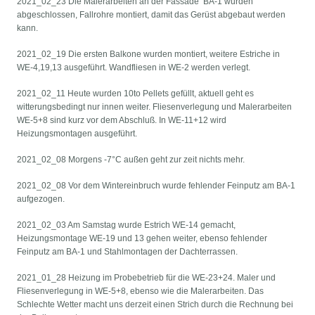
2021_02_23 Die Malerarbeiten an der Fassade BA-1 wurden
abgeschlossen, Fallrohre montiert, damit das Gerüst abgebaut werden
kann.
2021_02_19 Die ersten Balkone wurden montiert, weitere Estriche in
WE-4,19,13 ausgeführt. Wandfliesen in WE-2 werden verlegt.
2021_02_11 Heute wurden 10to Pellets gefüllt, aktuell geht es
witterungsbedingt nur innen weiter. Fliesenverlegung und Malerarbeiten
WE-5+8 sind kurz vor dem Abschluß. In WE-11+12 wird
Heizungsmontagen ausgeführt.
2021_02_08 Morgens -7°C außen geht zur zeit nichts mehr.
2021_02_08 Vor dem Wintereinbruch wurde fehlender Feinputz am BA-1
aufgezogen.
2021_02_03 Am Samstag wurde Estrich WE-14 gemacht,
Heizungsmontage WE-19 und 13 gehen weiter, ebenso fehlender
Feinputz am BA-1 und Stahlmontagen der Dachterrassen.
2021_01_28 Heizung im Probebetrieb für die WE-23+24. Maler und
Fliesenverlegung in WE-5+8, ebenso wie die Malerarbeiten. Das
Schlechte Wetter macht uns derzeit einen Strich durch die Rechnung bei