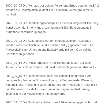
2020_10_05 Die Montage der beiden Personenaufzüge beginnt. Im BA-2
werden die Dämmplatten geklebt. Die Fotovoltaik wurde größtenteils
montiert.
2020_09_29 Die Rohrleitungsmontage im 2.BA wird fortgesetzt. Die Trag-
Konstruktion der Innenwände ist fertiggestellt. Die Elektromontage im
Außenbereich wird vorgezogen.
2020_09_23 Die Kellerabteile wurden eingebaut, in der Tiefgarage
werden vorraussichtlich heute alle Flächen fertig gepflastert sein. Die
Photovoltaik samt Unterbau und Ballast wurde mit dem Kran auf die
Dachflächen gehoben.
2020_09_16 Die Pflasterarbeiten in der Tiefgarage laufen auf vollen
Touren, ebenso Innenwände und Elektrorohmontage im Bauabschnitt 2.
2020_09_10 Die Dacheindeckung ist fast komplett fertiggestellt. Am
heutigen Tag fand eine Ortsbesichtigung mit Bürgermeister Wernard,
Stadtrat Liese, Presse und weiteren ineressierten Mitgliedern aus Politik
und Bauausschuss statt, zu welchem über Fragen der Ausführung,
Technik und der Fertigstellung informiert wurde.
2020_09_07 Die Dachdecker haben den 2.BA oben fertig gedichtet und